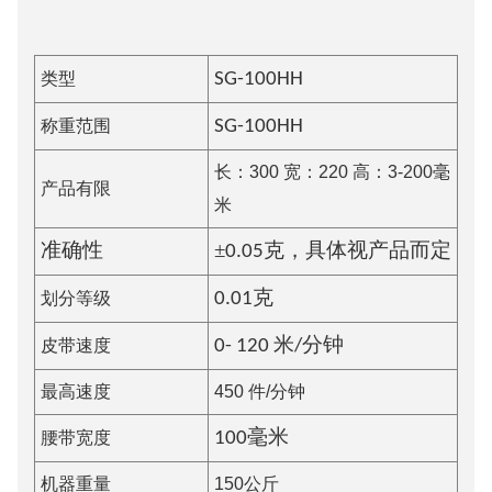
类型
SG-1
0
0
HH
称重范围
SG-1
0
0
HH
长：300 宽：220 高：3-200毫
产品有限
米
±
准确性
0.
0
5克，具体视产品而定
划分等级
0.01克
皮带速度
0-
12
0 米/分钟
最高速度
450 件/分钟
腰带宽度
100毫米
机器重量
150公斤