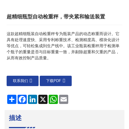
超精细瓶型自动检重秤，带夹紧和输送装置
这款超精细瓶装自动检重秤专为瓶装产品的动态称重而设计。它
具有处理速度快、采用专利称重技术、检测精度高、模块化设计
等优点，可轻松集成到生产线中。该工业瓶装检重秤用于检测单
个瓶子的重量是否与目标重量一致，并剔除超重和欠重的产品，
从而有效控制产品质量。
联系我们
下载PDF
分
Facebook
LinkedIn
X
WhatsApp
电
享
子
邮
件
描述