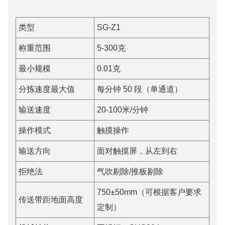
类型
SG-Z1
称重范围
5-300克
最小规模
0.01克
分拣速度最大值
每分钟 50 段（单通道）
输送速度
20-100米/分钟
操作模式
触摸操作
输送方向
面对触摸屏，从左到右
拒绝法
气吹剔除/推板剔除
750±50mm（可根据客户要求
传送带距地面高度
定制）