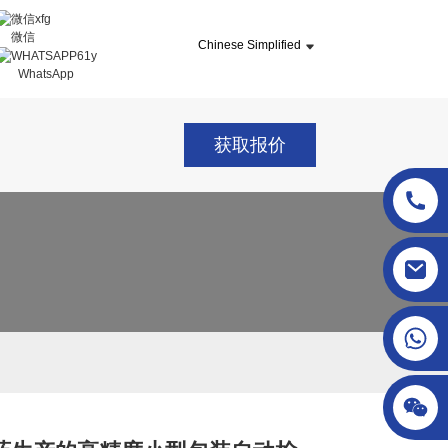
微信
Chinese Simplified
WhatsApp
获取报价
sgcheckweigher@gmail.com