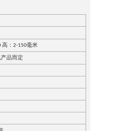
0 高：2-150毫米
视产品而定
赫兹