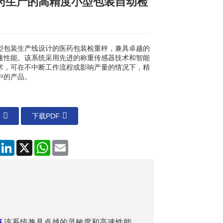
药生产的高精度小型包装自动检
Loading...
Loading...
Loading...
Loading...
型包装生产线设计的医药包装检重秤，兼具卓越的
速性能。该系统采用先进的称重传感器技术和智能
术，可在不中断工作流程或影响产量的情况下，精
中的产品。
们
下载PDF
Facebook
LinkedIn
X
WhatsApp
电
子
邮
件
秤
该系统兼具卓越的灵敏度和高速性能。