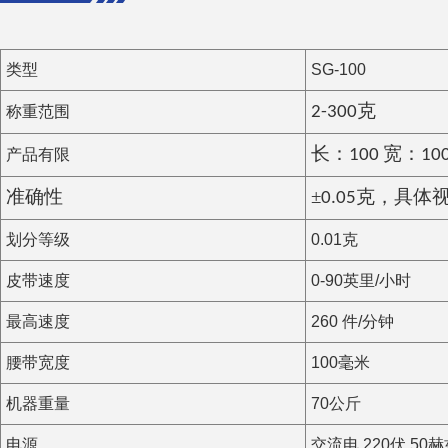
类型
SG-100
称重范围
2-300克
产品有限
长：100 宽：10
±
准确性
0.
0
5克，具体
划分等级
0.01克
皮带速度
0-90英里/小时
最高速度
260 件/分钟
腰带宽度
100毫米
机器重量
70公斤
电源
交流电 220伏 50