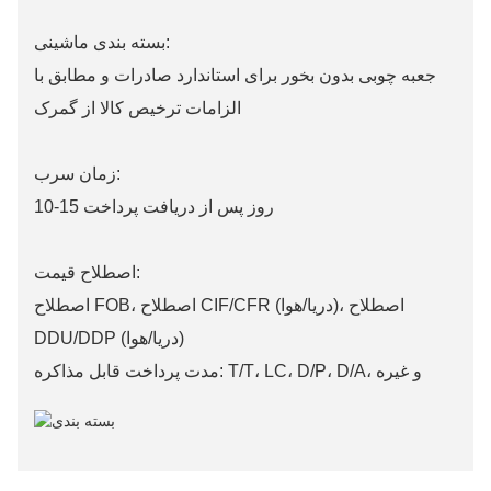
بسته بندی ماشینی:
جعبه چوبی بدون بخور برای استاندارد صادرات و مطابق با
الزامات ترخیص کالا از گمرک
زمان سرب:
10-15 روز پس از دریافت پرداخت
اصطلاح قیمت:
اصطلاح FOB، اصطلاح CIF/CFR (دریا/هوا)، اصطلاح
DDU/DDP (دریا/هوا)
مدت پرداخت قابل مذاکره: T/T، LC، D/P، D/A، و غیره