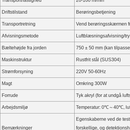
Transporthastighed
20-100 m/min
Driftstilstand
Berøringsbetjening
Transportretning
Vend berøringsskærmen fr
Afvisningsmetode
Luftblæsningsafvisning/tr
Bæltehøjde fra jorden
750 ± 50 mm (kan tilpasse
Maskinstruktur
Rustfrit stål (SUS304)
Strømforsyning
220V 50-60Hz
Magt
Omkring 300W
Forrude
Tyk akryl (for at undgå luft
Arbejdsmiljø
Temperatur: 0℃～40℃, lu
Egenskaberne ved de teste
Bemærkninger
forskellige, og detektion