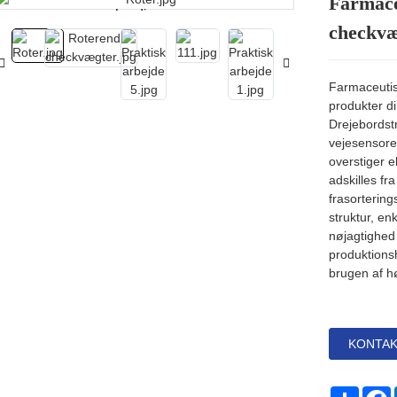
Farmace
Loading...
Loading...
checkvæ
Farmaceutis
produkter di
Drejebordstr
vejesensore
overstiger 
adskilles fr
frasorterin
struktur, en
nøjagtighed
produktionsh
brugen af ​​
KONTAK
dele