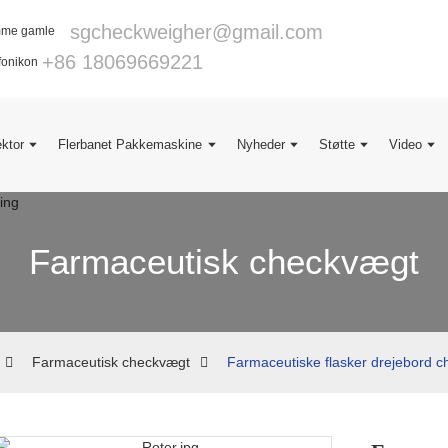
sgcheckweigher@gmail.com
+86 18069669221
ektor
Flerbanet Pakkemaskine
Nyheder
Støtte
Video
Farmaceutisk checkvægt
Farmaceutisk checkvægt
Farmaceutiske flasker drejebord c