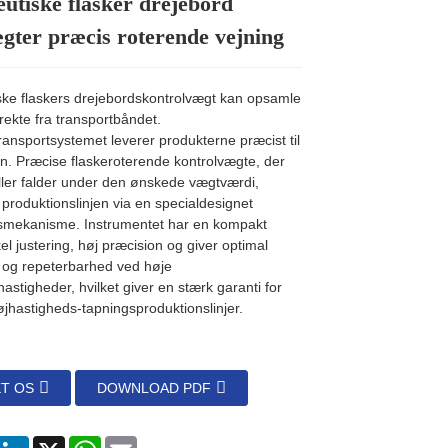
utiske flasker drejebord
Loading...
Loading...
Loading...
Loading...
gter præcis roterende vejning
ke flaskers drejebordskontrolvægt kan opsamle
rekte fra transportbåndet.
ansportsystemet leverer produkterne præcist til
n. Præcise flaskeroterende kontrolvægte, der
eller falder under den ønskede vægtværdi,
a produktionslinjen via en specialdesignet
gsmekanisme. Instrumentet har en kompakt
kel justering, høj præcision og giver optimal
 og repeterbarhed ved høje
astigheder, hvilket giver en stærk garanti for
højhastigheds-tapningsproduktionslinjer.
T OS
DOWNLOAD PDF
Facebook
LinkedIn
X
WhatsApp
E-