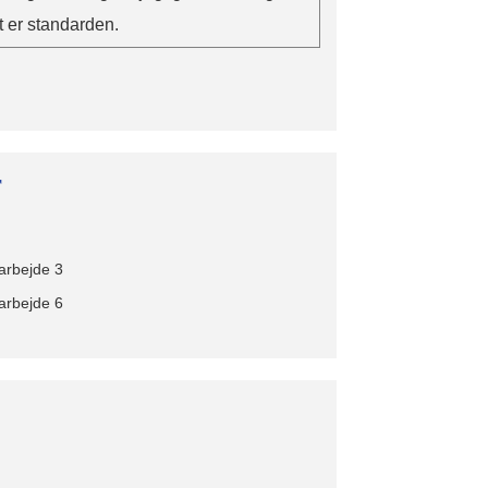
st er standarden.
r