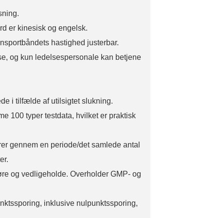
sning.
ard er kinesisk og engelsk.
ansportbåndets hastighed justerbar.
se, og kun ledelsespersonale kan betjene
i tilfælde af utilsigtet slukning.
me 100 typer testdata, hvilket er praktisk
serer gennem en periode/det samlede antal
er.
gøre og vedligeholde. Overholder GMP- og
tssporing, inklusive nulpunktssporing,