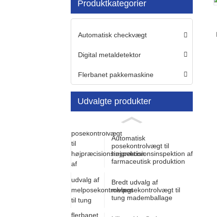
Produktkategorier
Loading...
Loading...
Automatisk checkvægt
Digital metaldetektor
Flerbanet pakkemaskine
Udvalgte produkter
Automatisk
posekontrolvægt til
højpræcisionsinspektion af
farmaceutisk produktion
Bredt udvalg af
melposekontrolvægt til
tung mademballage