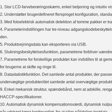
1. Stor LCD-farveberøringsskærm, enkel betjening og intuitiv vi
2. Understøtter brugerdefineret flersproget konfiguration, stand
3. Med fotoelektrisk automatisk detektion af tomme pakker er tr
4. Parameterindstillingen har tre-niveau adgangskodebeskyttel
den.
5. Produktvejningsdata kan eksporteres via USB.
6. Slukningsbeskyttelsesfunktion, parametrene forbliver uændrede 
7. Parametrene for forskellige produkter kan indstilles til at gem
for brugerne at skifte og ringe til.
8. Datastatistikfunktion. Det samlede antal produkter, der pas
undervægtige produkter/det samlede antal overvægtige produkt
9. Enkel mekanisk struktur, spændebånd, nem at adskille, ren
HACCP-specifikationer.
10. Automatisk dynamisk kompensationsværdi, dynamisk nulpunk
når udstyret kører kontinuerligt, for at sikre pålidelige testdata.