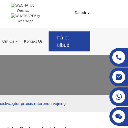
Wechat
Danish
WhatsApp
Få et
Om Os
Kontakt Os
tilbud
sgcheckweigher@gmail.com
heckvægter præcis roterende vejning