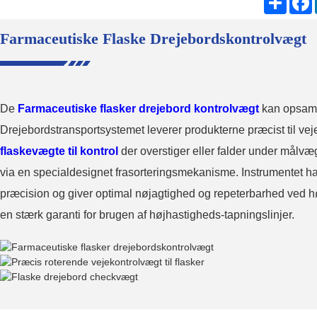
Farmaceutiske Flaske Drejebordskontrolvægt
De
Farmaceutiske flasker drejebord kontrolvægt
kan opsamle
Drejebordstransportsystemet leverer produkterne præcist til ve
flaskevægte til kontrol
der overstiger eller falder under målvæg
via en specialdesignet frasorteringsmekanisme. Instrumentet har
præcision og giver optimal nøjagtighed og repeterbarhed ved hø
en stærk garanti for brugen af ​​højhastigheds-tapningslinjer.