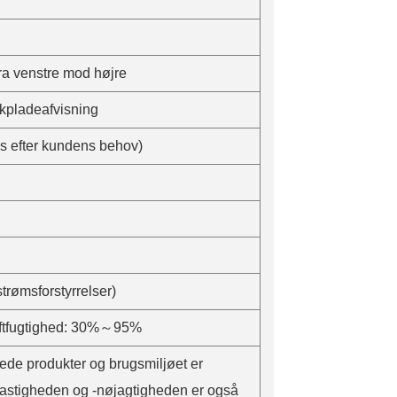
a venstre mod højre
ykpladeafvisning
s efter kundens behov)
strømsforstyrrelser)
ftfugtighed: 30%～95%
de produkter og brugsmiljøet er
shastigheden og -nøjagtigheden er også