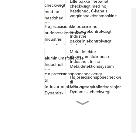
Lille pakke flerbanet
checkvægt med høj
hastighed, 6-kanals
vægtinspektionsmaskine
Højpræcisions
pudeposekontrolvægt
Industriel
pakkelinjekontrolvægt
Metaldetektor i
aluminiumsfoliepose
Industrielt Inline
Metaldetektionssystem
Højpræcisionsposecheckvægt
til
fødevareemballeringslinjer
Dynamisk checkvægt
Højfølsom metaldetektor
til tabletter og kapsler,
farmaceutisk industri
Farmaceutisk checkvægt
til blisterpakning med høj